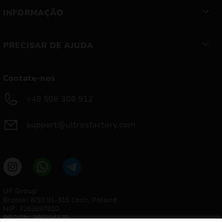
INFORMAÇÃO
PRECISAR DE AJUDA
Contate-nos
+48 506 306 912
support@ultrasfactory.com
UF Group
Brzoski 8/10 91-315 Lodz, Poland
NIP: 7262697810
REGON: 386994375