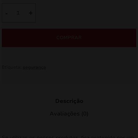
Quantidade
-
+
de
Luvas
Pyro
COMPRAR
Etiqueta:
segurança
Descrição
Avaliações (0)
Se utilizas os nossos produtos, fica protegido por um