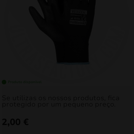
mizar
menu
Produto disponível
Se utilizas os nossos produtos, fica
protegido por um pequeno preço.
2,00
€