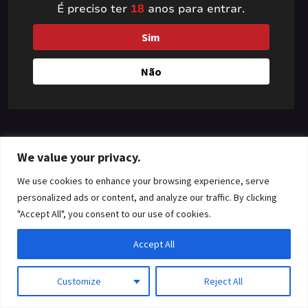
É preciso ter
18
anos para entrar.
something amazing
Sim
— check back soon!
Não
We value your privacy.
We use cookies to enhance your browsing experience, serve
personalized ads or content, and analyze our traffic. By clicking
"Accept All", you consent to our use of cookies.
Accept All
Customize
Reject All