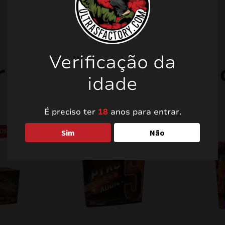
Verificação da
rodutos relacionad
idade
É preciso ter
18
anos para entrar.
OMO!
PROMO!
Sim
Não