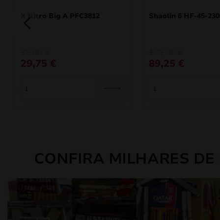
X Nitro Big A PFC3812
Shaolin 6 HF-45-230
O
O
O
O
35,00
€
105,00
€
preço
preço
preço
preço
29,75
€
89,25
€
original
atual
original
atual
era:
é:
era:
é:
35,00 €.
29,75 €.
105,00 €.
89,25 €.
CONFIRA MILHARES DE