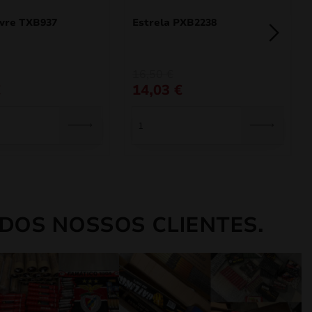
livre TXB937
Estrela PXB2238
O
O
16,50
€
preço
preço
€
14,03
€
original
atual
era:
é:
16,50 €.
14,03 €.
DOS NOSSOS CLIENTES.