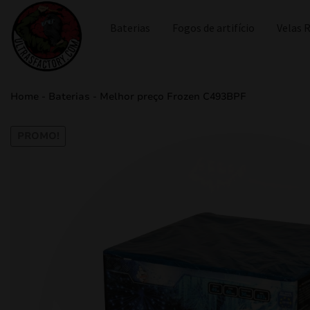
Baterias
Fogos de artifício
Velas
Home
-
Baterias
-
Melhor preço Frozen C493BPF
PROMO!