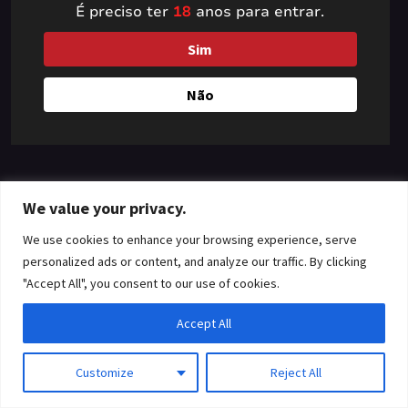
É preciso ter
18
anos para entrar.
something amazing
Sim
— check back soon!
Não
We value your privacy.
We use cookies to enhance your browsing experience, serve
personalized ads or content, and analyze our traffic. By clicking
"Accept All", you consent to our use of cookies.
Accept All
Customize
Reject All