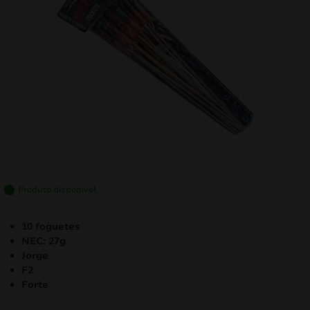
mizar
menu
Produto disponível
10 foguetes
NEC: 27g
Jorge
F2
Forte