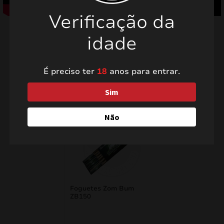
Verificação da
idade
É preciso ter
18
anos para entrar.
Produtos relacionados
Sim
Não
Foguetes Zom Bum
ZB150