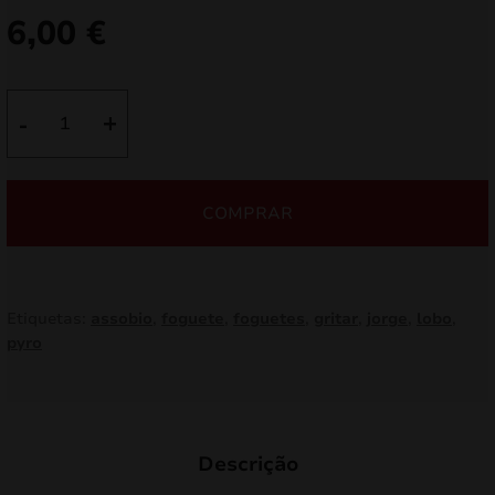
6,00
€
Quantidade
-
+
de
MUERTE
Rockets
COMPRAR
JR102
Etiquetas:
assobio
,
foguete
,
foguetes
,
gritar
,
jorge
,
lobo
,
pyro
Descrição