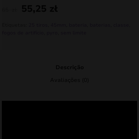
55,25
zł
65
zł
Etiquetas:
25 tiros
,
45mm
,
bateria
,
baterias
,
classe
,
fogos de artifício
,
pyro
,
sem limite
Descrição
Avaliações (0)