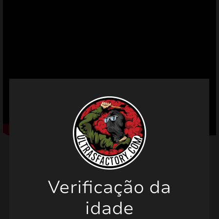
mizar
menu
Verificação da
Produtos relacionados
idade