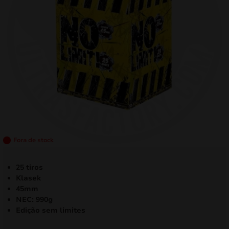
mizar
menu
Fora de stock
25 tiros
Klasek
45mm
NEC: 990g
Edição sem limites