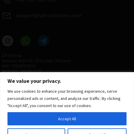
support@ultrasfactory.com
UF Group
Brzoski 8/10 91-315 Lodz, Poland
NIP: 7262697810
REGON: 386994375
We value your privacy.
We use cookies to enhance your browsing experience, serve
personalized ads or content, and analyze our traffic. By clicking
"Accept All", you consent to our use of cookies.
Accept All
© 2025 ULTRAS FACTORY
Todos os direitos reservados