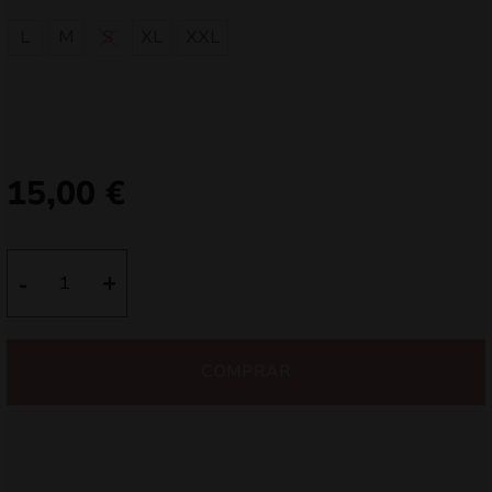
L
M
S
XL
XXL
15,00
€
Quantidade
-
+
de
Não
tens
COMPRAR
respeito