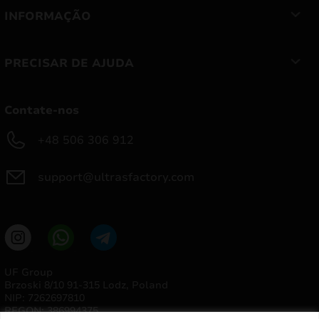
INFORMAÇÃO
PRECISAR DE AJUDA
Contate-nos
+48 506 306 912
support@ultrasfactory.com
UF Group
Brzoski 8/10 91-315 Lodz, Poland
NIP: 7262697810
REGON: 386994375