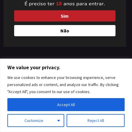
É preciso ter
18
anos para entrar.
something amazing
Sim
— check back soon!
Não
We value your privacy.
We use cookies to enhance your browsing experience, serve
personalized ads or content, and analyze our traffic. By clicking
"Accept All", you consent to our use of cookies.
Accept All
Customize
Reject All