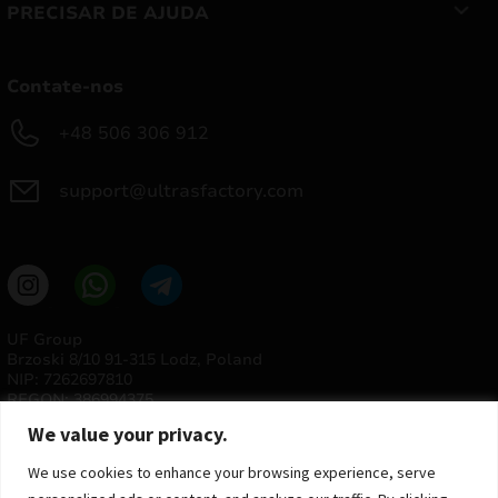
PRECISAR DE AJUDA
Contate-nos
+48 506 306 912
support@ultrasfactory.com
UF Group
Brzoski 8/10 91-315 Lodz, Poland
NIP: 7262697810
REGON: 386994375
We value your privacy.
We use cookies to enhance your browsing experience, serve