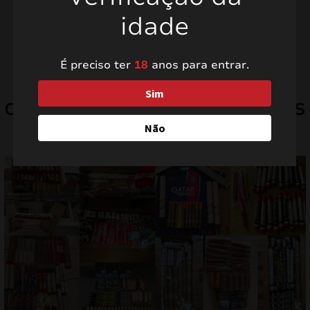
idade
É preciso ter
18
anos para entrar.
mizar
CONFIRA MILHARES DE FOTOS
menu
Sim
COM TESTEMUNHOS DOS NOSSOS
CLIENTES.
Não