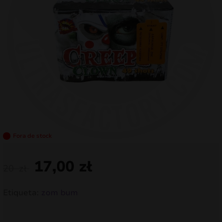
mizar
menu
Fora de stock
17,00
zł
20
zł
Etiqueta:
zom bum