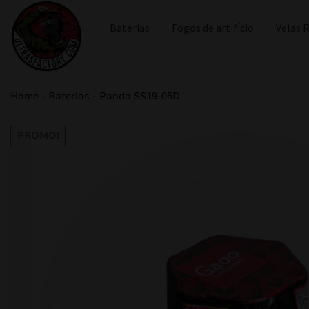
Baterias
Fogos de artifício
Velas
Home
-
Baterias
-
Panda SS19-05D
PROMO!