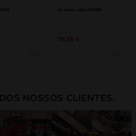
3102
Grande rabo JW009
O
O
90,00
€
preço
preço
€
76,50
€
original
atual
era:
é:
90,00 €.
76,50 €.
DOS NOSSOS CLIENTES.