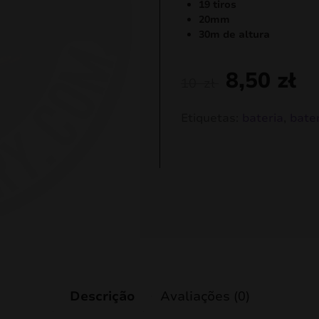
19 tiros
20mm
30m de altura
8,50
zł
10
zł
Etiquetas:
bateria
,
bate
Descrição
Avaliações (0)