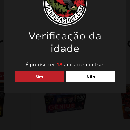
Verificação da
rodutos relacionad
idade
É preciso ter
18
anos para entrar.
OMO!
PROMO!
Sim
Não