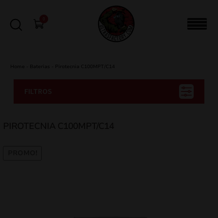
0
Home
-
Baterias
-
Pirotecnia C100MPT/C14
FILTROS
PIROTECNIA C100MPT/C14
PROMO!