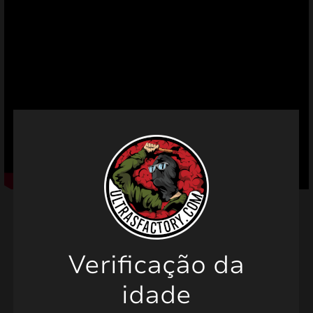
mizar
menu
Verificação da
Produtos relacionados
idade