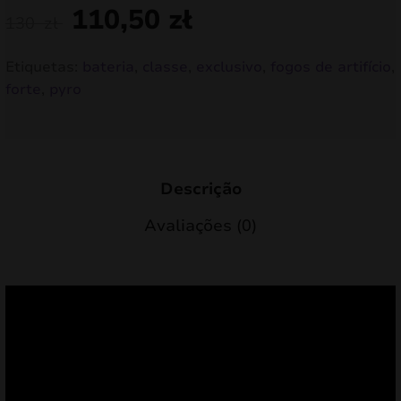
110,50
zł
130
zł
Etiquetas:
bateria
,
classe
,
exclusivo
,
fogos de artifício
,
forte
,
pyro
Descrição
Avaliações (0)