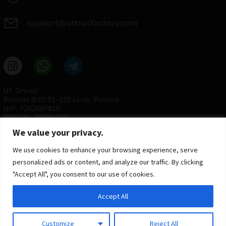
support@ultrasfactory.com
UF Group
Brzoski 8/10 91-315 Lodz, Poland
NIP: 7262697810
REGON: 386994375
We value your privacy.
We use cookies to enhance your browsing experience, serve
personalized ads or content, and analyze our traffic. By clicking
"Accept All", you consent to our use of cookies.
Accept All
© 2025 ULTRAS FACTORY
Todos os direitos reservados
Customize
Reject All