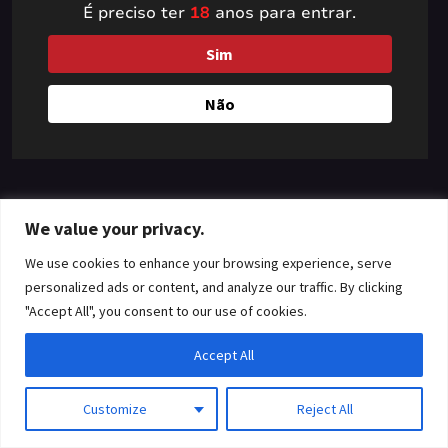
É preciso ter
18
anos para entrar.
something amazing
Sim
— check back soon!
Não
We value your privacy.
We use cookies to enhance your browsing experience, serve
personalized ads or content, and analyze our traffic. By clicking
"Accept All", you consent to our use of cookies.
Accept All
Customize
Reject All