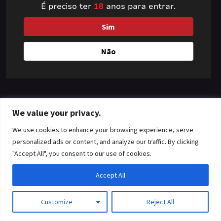
É preciso ter
18
anos para entrar.
something amazing
Sim
— check back soon!
Não
We value your privacy.
We use cookies to enhance your browsing experience, serve
personalized ads or content, and analyze our traffic. By clicking
"Accept All", you consent to our use of cookies.
Accept All
Customize
Reject All