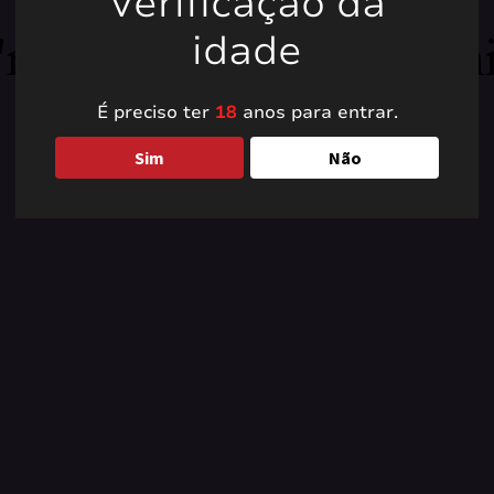
Verificação da
're working on somet
idade
back soon!
É preciso ter
18
anos para entrar.
Sim
Não