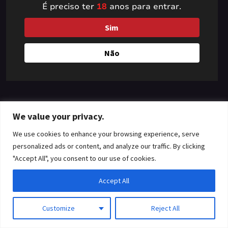
É preciso ter
18
anos para entrar.
something amazing
Sim
— check back soon!
Não
We value your privacy.
We use cookies to enhance your browsing experience, serve
personalized ads or content, and analyze our traffic. By clicking
"Accept All", you consent to our use of cookies.
Accept All
Customize
Reject All