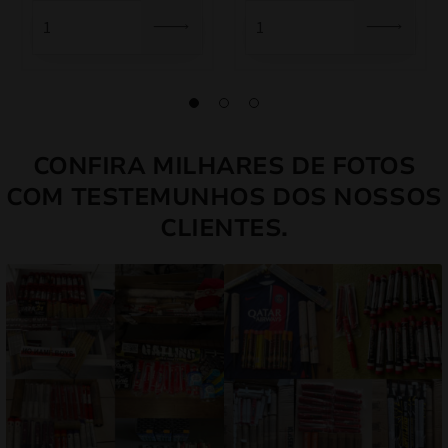
era:
é:
3,00 €.
2,70 €.
CONFIRA MILHARES DE FOTOS
COM TESTEMUNHOS DOS NOSSOS
CLIENTES.