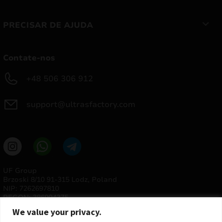
PRECISAR DE AJUDA
Contate-nos
+48 506 306 912
support@ultrasfactory.com
UF Group
Brzoski 8/10 91-315 Lodz, Poland
NIP: 7262697810
REGON: 386994375
We value your privacy.