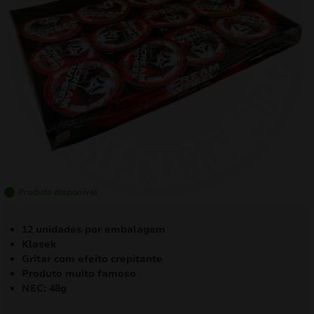
mizar
menu
Produto disponível
12 unidades por embalagem
Klasek
Gritar com efeito crepitante
Produto muito famoso
NEC: 48g