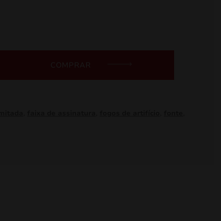
COMPRAR
imitada
,
faixa de assinatura
,
fogos de artifício
,
fonte
,