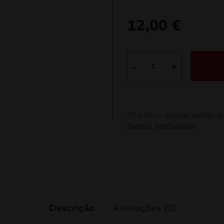
12,00
€
Quantidade
-
+
de
Salgueiro
dourado
+
Etiquetas:
classe
,
edição l
Azul
fontes
,
profissional
JF18
Descrição
Avaliações (0)