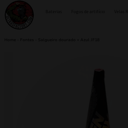
Baterias
Fogos de artifício
Velas
Home
-
Fontes
-
Salgueiro dourado + Azul JF18