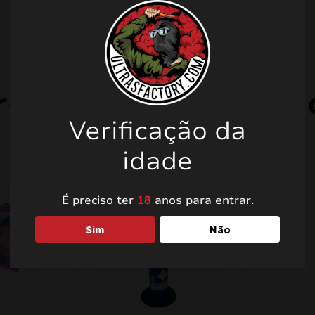
rodutos relacionad
Verificação da
idade
É preciso ter
18
anos para entrar.
Sim
Não