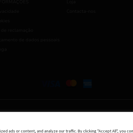
NFORMAÇÕES
Loja
ivacidade
Contacta-nos
okies
 de reclamação
tamento de dados pessoais
ega
 ads or content, and analyze our traffic. By clicking "Accept All", you co