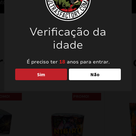
Verificação da
idade
rodutos relacionad
É preciso ter
18
anos para entrar.
Sim
Não
OMO!
PROMO!