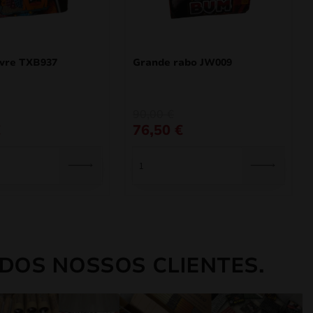
livre TXB937
Grande rabo JW009
O
O
90,00
€
preço
preço
€
76,50
€
original
atual
era:
é:
90,00 €.
76,50 €.
DOS NOSSOS CLIENTES.