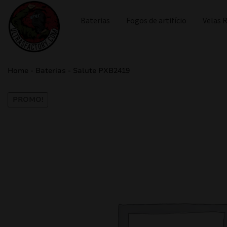
Baterias
Fogos de artifício
Velas
Home
-
Baterias
-
Salute PXB2419
PROMO!