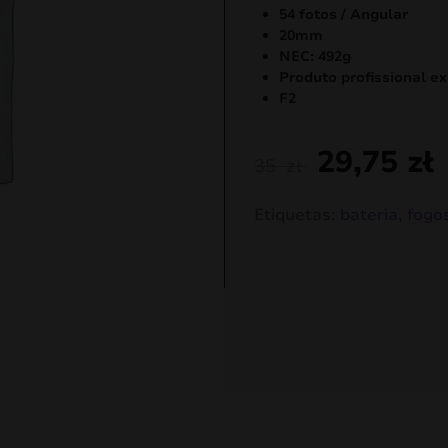
54 fotos / Angular
20mm
NEC: 492g
Produto profissional ex
F2
29,75
zł
35
zł
Etiquetas:
bateria
,
fogos