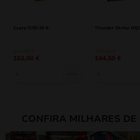
Czary IC50-25-6
Thunder Strike HQ
O
O
O
O
120,00
€
170,00
€
preço
preço
preço
preço
102,00
€
144,50
€
original
atual
original
atual
era:
é:
era:
é:
120,00 €.
102,00 €.
170,00 €.
144,50 €.
CONFIRA MILHARES DE