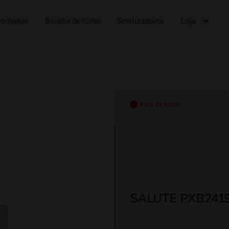
 Romanas
Bomba de fumo
Sinalizadores
Loja
Fora de stock
SALUTE PXB241