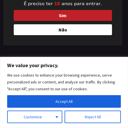
É preciso ter
18
anos para entrar.
something amazing
Sim
— check back soon!
Não
We value your privacy.
We use cookies to enhance your browsing experience, serve
personalized ads or content, and analyze our traffic. By clicking
"Accept All", you consent to our use of cookies.
Accept All
Customize
Reject All