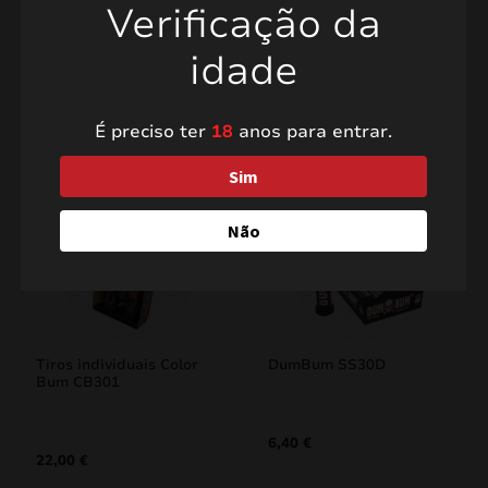
Verificação da
idade
Produtos relacionados
É preciso ter
18
anos para entrar.
Sim
Não
Tiros individuais Color
DumBum SS30D
Bum CB301
6,40
€
22,00
€