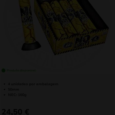
mizar
menu
Produto disponível
4 unidades por embalagem
50mm
NEC: 160g
24,50
€