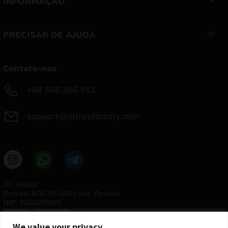
INFORMAÇÃO
PRECISAR DE AJUDA
Contate-nos
+48 506 306 912
support@ultrasfactory.com
UF Group
Brzoski 8/10 91-315 Lodz, Poland
NIP: 7262697810
REGON: 386994375
We value your privacy.