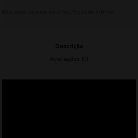
Etiquetas:
bateria
,
baterias
,
fogos de artifício
Descrição
Avaliações (0)