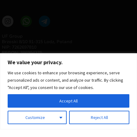
UF Group
Brzoski 8/10 91-315 Lodz, Poland
NIP: 7262697810
REGON: 386994375
We value your privacy.
We use cookies to enhance your browsing experience, serve
personalized ads or content, and analyze our traffic. By clicking
"Accept All", you consent to our use of cookies.
Accept All
© 2025 ULTRAS FACTORY
Todos os direitos reservados
Customize
Reject All
Implementação
Estima
group