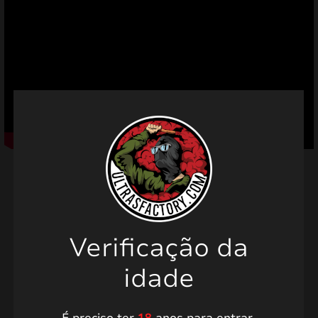
mizar
menu
Produtos relacionados
Verificação da
idade
PROMO!
PROMO!