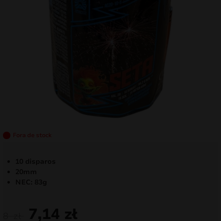
mizar
menu
Fora de stock
10 disparos
20mm
NEC: 83g
7,14
zł
8
zł