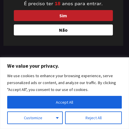
É preciso ter
18
anos para entrar.
something amazing
Sim
— check back soon!
Não
We value your privacy.
We use cookies to enhance your browsing experience, serve
personalized ads or content, and analyze our traffic. By clicking
"Accept All", you consent to our use of cookies.
Accept All
Customize
Reject All