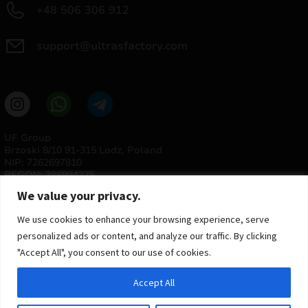
+48 506 306 912
support@ultrasfactory.com
UF Group
Brzoski 8/10 91-315 Lodz, Poland
NIP: 7262697810
REGON: 386994375
We value your privacy.
We use cookies to enhance your browsing experience, serve
personalized ads or content, and analyze our traffic. By clicking
"Accept All", you consent to our use of cookies.
Accept All
© 2025 ULTRAS FACTORY