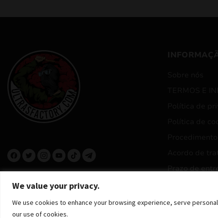
INFORMAÇ
Sobre nós
TERMOS E I
Política de pr
Política de co
Procedimento
Acordo de tra
Prazo de entr
We value your privacy.
We use cookies to enhance your browsing experience, serve personalized
our use of cookies.