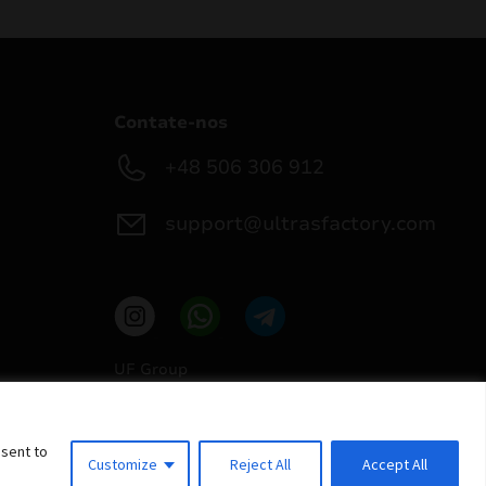
Contate-nos
+48 506 306 912
support@ultrasfactory.com
UF Group
Brzoski 8/10 91-315 Lodz, Poland
NIP: 7262697810
REGON: 386994375
nsent to
Customize
Reject All
Accept All