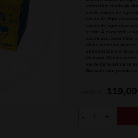
vermelha; cauda de ti
verde; cauda de tigre 
cauda de tigre dourada
cauda de tigre dourada
verde: À esquerda, caud
cauda azul para dália 
dália vermelha com cr
estroboscópio branco; 
dourado; Cauda vermel
verde para palmeira az
Brocade com peónia ver
119,0
O
140,00
€
preço
original
Quantidade
-
+
de
era:
Startowac
140,00 €.
SFC26