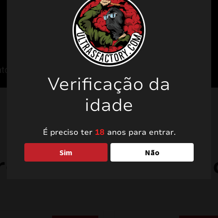
Verificação da
idade
É preciso ter
18
anos para entrar.
Sim
Não
rodutos relacionad