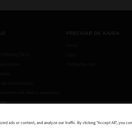
ÃO
PRECISAR DE AJUDA
Início
NFORMAÇÕES
Loja
ivacidade
Contacta-nos
okies
 de reclamação
tamento de dados pessoais
ega
 ads or content, and analyze our traffic. By clicking "Accept All", you co