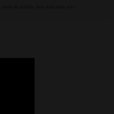
s
,
fogos de artifício
,
funk
,
linha iskra
,
pyro