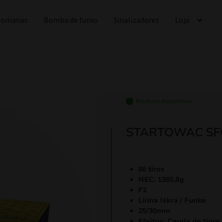
 Romanas
Bomba de fumo
Sinalizadores
Loja
Produto disponível
STARTOWAC SF
86 tiros
NEC: 1385,8g
F2
Linha Iskra / Funke
25/30mm
Efeitos: Cauda de tigr