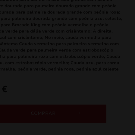
gre dourada para palmeira dourada grande com peónia
dourada para palmeira dourada grande com peónia roxa;
 para palmeira dourada grande com peónia azul celeste;
 para Brocade King com peónia vermelha e peónia
a verde para dália verde com crisântemo; À direita,
azul com crisântemo; No meio, cauda vermelha para
isântemo Cauda vermelha para palmeira vermelha com
Cauda verde para palmeira verde com estroboscópio
ha para palmeira roxa com estroboscópio verde; Cauda
ul com estroboscópio vermelho; Cauda azul para coroa
melha, peónia verde, peónia roxa, peónia azul celeste
0
€
O
preço
atual
COMPRAR
é:
119,00 €.