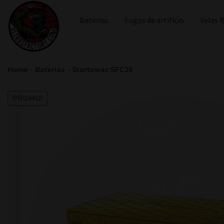
Baterias
Fogos de artifício
Velas
Home
-
Baterias
-
Startowac SFC26
PROMO!