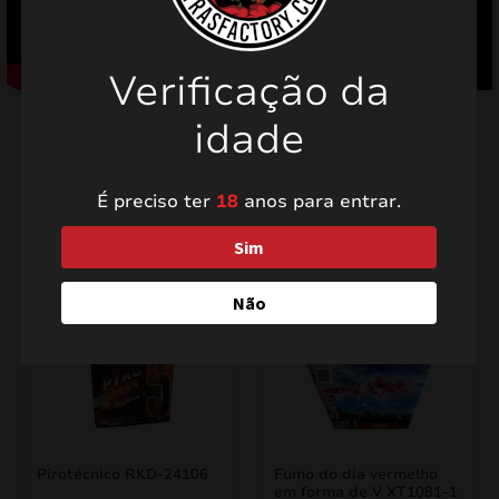
Verificação da
idade
É preciso ter
18
anos para entrar.
Produtos relacionados
Sim
Não
PROMO!
PROMO!
Pirotécnico RKD-24106
Fumo do dia vermelho
em forma de V XT1081-1