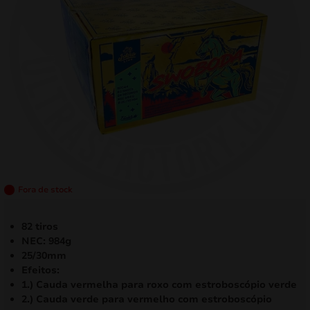
mizar
menu
Fora de stock
82 tiros
NEC: 984g
25/30mm
Efeitos:
1.) Cauda vermelha para roxo com estroboscópio verde
2.) Cauda verde para vermelho com estroboscópio