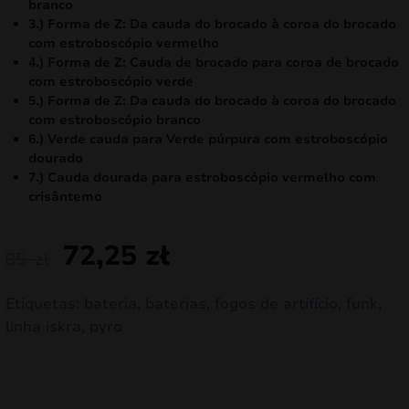
branco
3.) Forma de Z: Da cauda do brocado à coroa do brocado
com estroboscópio vermelho
4.) Forma de Z: Cauda de brocado para coroa de brocado
com estroboscópio verde
5.) Forma de Z: Da cauda do brocado à coroa do brocado
com estroboscópio branco
6.) Verde cauda para Verde púrpura com estroboscópio
dourado
7.) Cauda dourada para estroboscópio vermelho com
crisântemo
72,25
zł
85
zł
Etiquetas:
bateria
,
baterias
,
fogos de artifício
,
funk
,
linha iskra
,
pyro