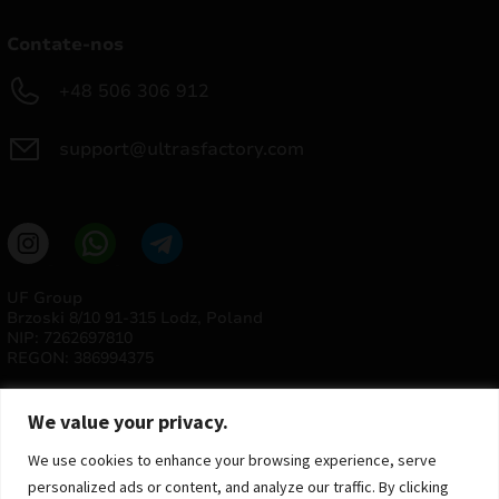
Contate-nos
+48 506 306 912
support@ultrasfactory.com
UF Group
Brzoski 8/10 91-315 Lodz, Poland
NIP: 7262697810
REGON: 386994375
We value your privacy.
We use cookies to enhance your browsing experience, serve
personalized ads or content, and analyze our traffic. By clicking