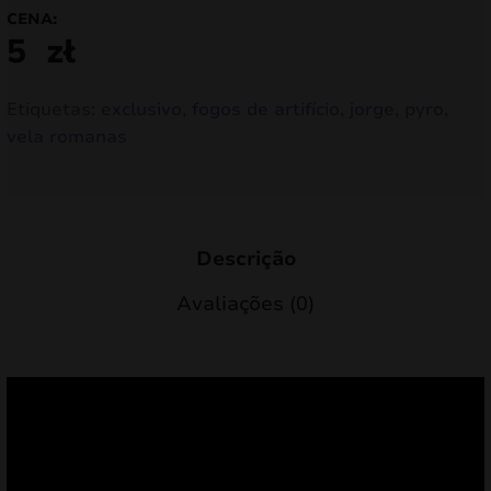
CENA:
5
zł
Etiquetas:
exclusivo
,
fogos de artifício
,
jorge
,
pyro
,
vela romanas
Descrição
Avaliações (0)