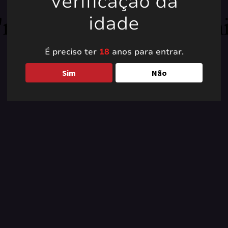
Verificação da
're working on somet
idade
back soon!
É preciso ter
18
anos para entrar.
Sim
Não