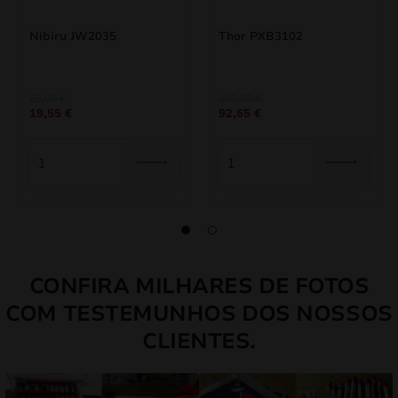
Nibiru JW2035
Thor PXB3102
O
O
O
O
23,00
€
109,00
€
19,55
€
92,65
€
preço
preço
preço
preço
original
atual
original
atual
era:
é:
era:
é:
23,00 €.
19,55 €.
109,00 €.
92,65 €.
CONFIRA MILHARES DE FOTOS
COM TESTEMUNHOS DOS NOSSOS
CLIENTES.