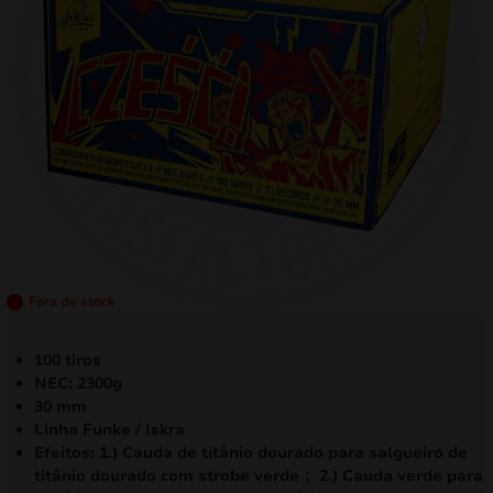
mizar
menu
Fora de stock
100 tiros
NEC: 2300g
30 mm
Linha Funke / Iskra
Efeitos: 1.) Cauda de titânio dourado para salgueiro de
titânio dourado com strobe verde； 2.) Cauda verde para