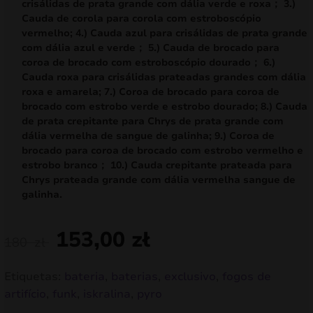
crisálidas de prata grande com dália verde e roxa； 3.)
Cauda de corola para corola com estroboscópio
vermelho; 4.) Cauda azul para crisálidas de prata grande
com dália azul e verde； 5.) Cauda de brocado para
coroa de brocado com estroboscópio dourado； 6.)
Cauda roxa para crisálidas prateadas grandes com dália
roxa e amarela; 7.) Coroa de brocado para coroa de
brocado com estrobo verde e estrobo dourado; 8.) Cauda
de prata crepitante para Chrys de prata grande com
dália vermelha de sangue de galinha; 9.) Coroa de
brocado para coroa de brocado com estrobo vermelho e
estrobo branco； 10.) Cauda crepitante prateada para
Chrys prateada grande com dália vermelha sangue de
galinha.
153,00
zł
180
zł
Etiquetas:
bateria
,
baterias
,
exclusivo
,
fogos de
artifício
,
funk
,
iskralina
,
pyro