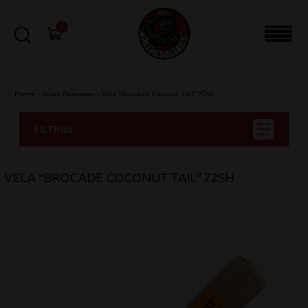
0
Home
-
Velas Romanas
-
Vela “Brocade Coconut Tail” 72sh
FILTROS
VELA “BROCADE COCONUT TAIL” 72SH