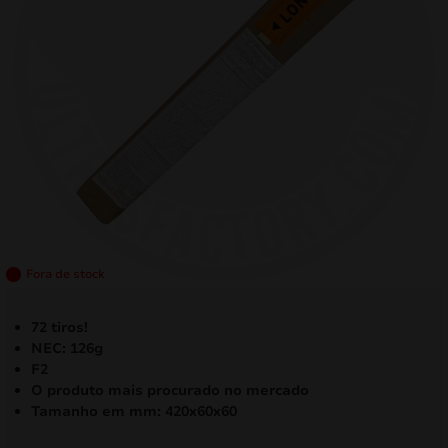
mizar
menu
Fora de stock
72 tiros!
NEC: 126g
F2
O produto mais procurado no mercado
Tamanho em mm: 420x60x60