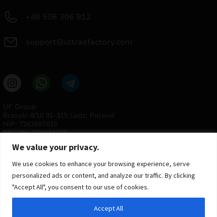
+48 506 306 912
support@ultrasfactory.com
UF Group
Brzoski 8/10 91-315 Lodz, Poland
NIP: 7262697810
REGON: 386994375
We value your privacy.
We use cookies to enhance your browsing experience, serve
personalized ads or content, and analyze our traffic. By clicking
"Accept All", you consent to our use of cookies.
Accept All