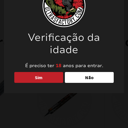
Verificação da
rodutos relacionad
idade
É preciso ter
18
anos para entrar.
Sim
Não