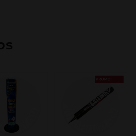
os
PROMO!