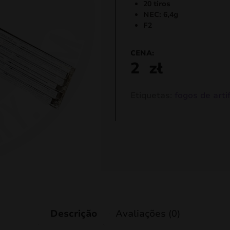
20 tiros
NEC: 6,4g
F2
CENA:
2
zł
Etiquetas:
fogos de artif
Descrição
Avaliações (0)