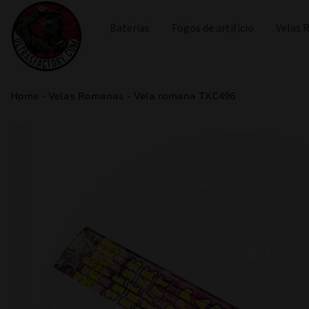
Baterias
Fogos de artifício
Velas
Home
-
Velas Romanas
-
Vela romana TXC496