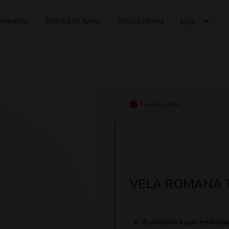
 Romanas
Bomba de fumo
Sinalizadores
Loja
Fora de stock
VELA ROMANA 
6 unidades por embal