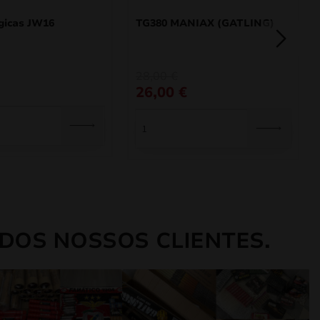
gicas JW16
TG380 MANIAX (GATLING)
O
O
28,00
€
preço
preço
26,00
€
original
atual
era:
é:
28,00 €.
26,00 €.
DOS NOSSOS CLIENTES.