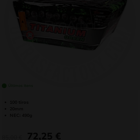
mizar
menu
Últimos itens
100 tiros
20mm
NEC: 490g
72,25
€
O
O
85,00
€