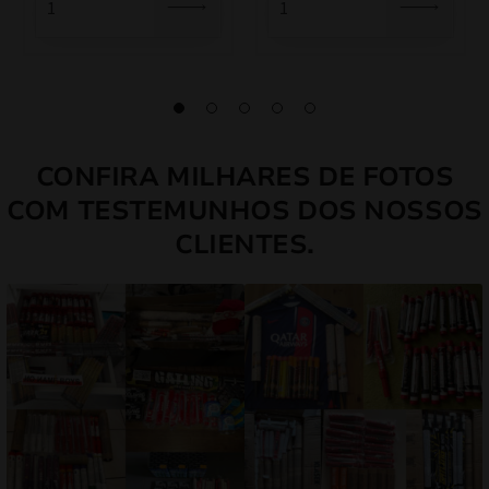
16,50 €.
14,03 €.
80,00 €.
68,00 €.
CONFIRA MILHARES DE FOTOS
COM TESTEMUNHOS DOS NOSSOS
CLIENTES.