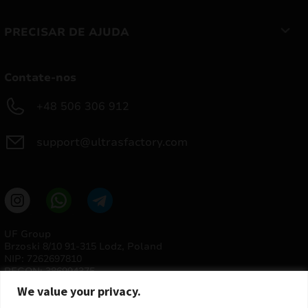
PRECISAR DE AJUDA
Contate-nos
+48 506 306 912
support@ultrasfactory.com
UF Group
Brzoski 8/10 91-315 Lodz, Poland
NIP: 7262697810
REGON: 386994375
We value your privacy.