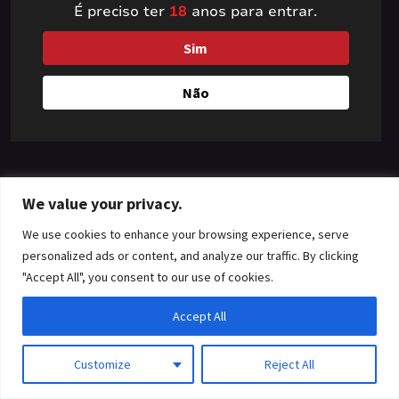
É preciso ter
18
anos para entrar.
something amazing
Sim
— check back soon!
Não
We value your privacy.
We use cookies to enhance your browsing experience, serve
personalized ads or content, and analyze our traffic. By clicking
"Accept All", you consent to our use of cookies.
Accept All
Customize
Reject All