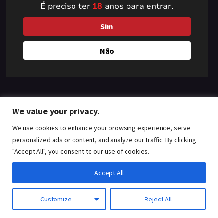
É preciso ter
18
anos para entrar.
something amazing
Sim
— check back soon!
Não
We value your privacy.
We use cookies to enhance your browsing experience, serve
personalized ads or content, and analyze our traffic. By clicking
"Accept All", you consent to our use of cookies.
Accept All
Customize
Reject All