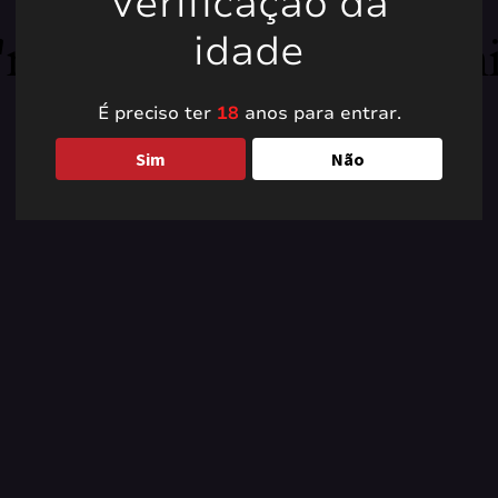
Verificação da
're working on somet
idade
back soon!
É preciso ter
18
anos para entrar.
Sim
Não