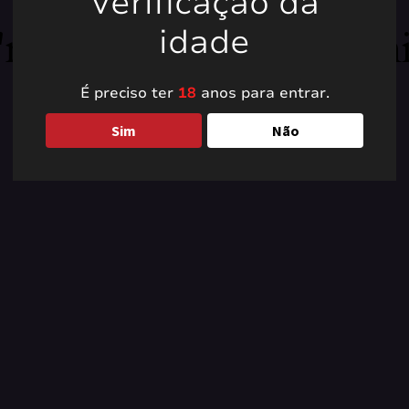
Verificação da
're working on somet
idade
back soon!
É preciso ter
18
anos para entrar.
Sim
Não