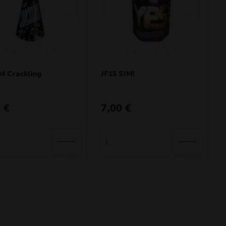
4 Crackling
JF15 SIM!
5
€
7,00
€