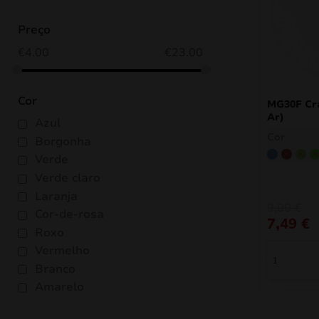
Preço
€
4.00
€
23.00
Cor
MG30F Cra
Ar)
Azul
Cor
Borgonha
Verde
Azul
Borgo
Ver
Verde claro
Laranja
9,00
€
Cor-de-rosa
7,49
€
Roxo
Vermelho
Branco
Amarelo