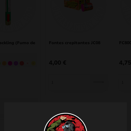
ckling (Fumo de
Fontes crepitantes JC08
FC800
4,00
€
4,7
nha
de
Verde claro
Laranja
Cor-de-rosa
Roxo
Vermelho
Branco
Amarelo