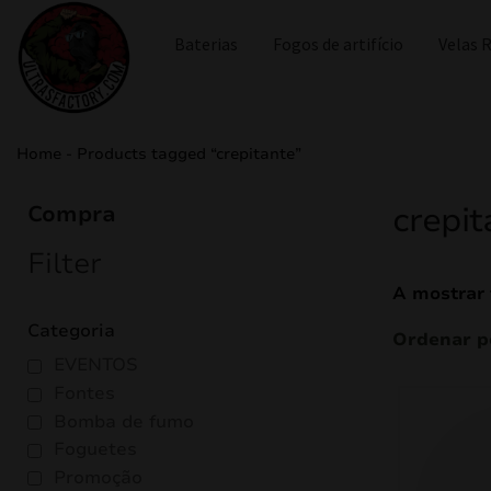
Baterias
Fogos de artifício
Velas
Home
-
Products tagged “crepitante”
crepit
Compra
Filter
A mostrar 
Categoria
EVENTOS
Fontes
Bomba de fumo
Foguetes
Promoção