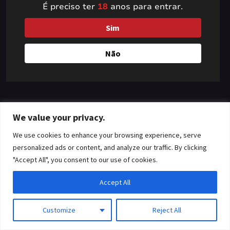
É preciso ter
18
anos para entrar.
something amazing
Sim
— check back soon!
Não
We value your privacy.
We use cookies to enhance your browsing experience, serve
personalized ads or content, and analyze our traffic. By clicking
"Accept All", you consent to our use of cookies.
Accept All
Customize
Reject All