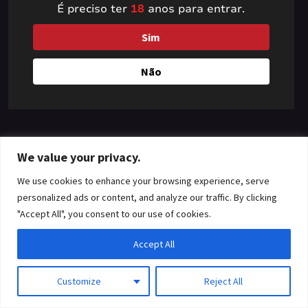
É preciso ter
18
anos para entrar.
something amazing
Sim
— check back soon!
Não
We value your privacy.
We use cookies to enhance your browsing experience, serve
personalized ads or content, and analyze our traffic. By clicking
"Accept All", you consent to our use of cookies.
Accept All
Customize
Reject All