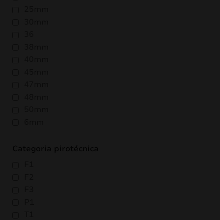
25mm
30mm
36
38mm
40mm
45mm
47mm
48mm
50mm
6mm
Categoria pirotécnica
F1
F2
F3
P1
T1