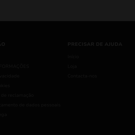
ÃO
PRECISAR DE AJUDA
Início
NFORMAÇÕES
Loja
ivacidade
Contacta-nos
okies
 de reclamação
tamento de dados pessoais
ega