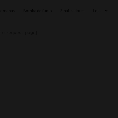
 Romanas
Bomba de fumo
Sinalizadores
Loja
ote-request-page]