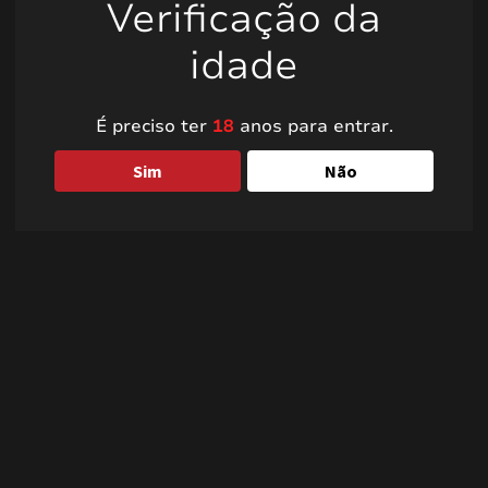
Verificação da
idade
É preciso ter
18
anos para entrar.
Sim
Não