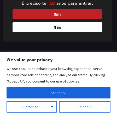
É preciso ter
18
anos para entrar.
something amazing
Sim
— check back soon!
Não
We value your privacy.
We use cookies to enhance your browsing experience, serve
personalized ads or content, and analyze our traffic. By clicking
"Accept All", you consent to our use of cookies.
Accept All
Customize
Reject All