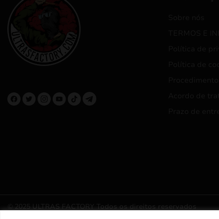
Sobre nós
TERMOS E I
Política de pr
Política de co
Procedimento
Acordo de tra
Prazo de entr
© 2025 ULTRAS FACTORY
Todos os direitos reservados