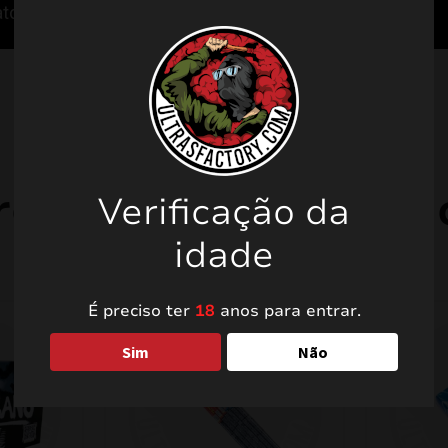
rodutos relacionad
Verificação da
idade
É preciso ter
18
anos para entrar.
Sim
Não