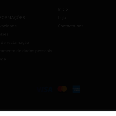
Início
NFORMAÇÕES
Loja
ivacidade
Contacta-nos
okies
 de reclamação
tamento de dados pessoais
ega