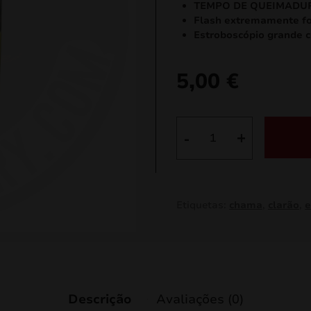
TEMPO DE QUEIMADURA
Flash extremamente fo
Estroboscópio grande c
5,00
€
Quantidade
-
+
de
Estroboscópio
grande
branco
Etiquetas:
chama
,
clarão
,
e
Descrição
Avaliações (0)