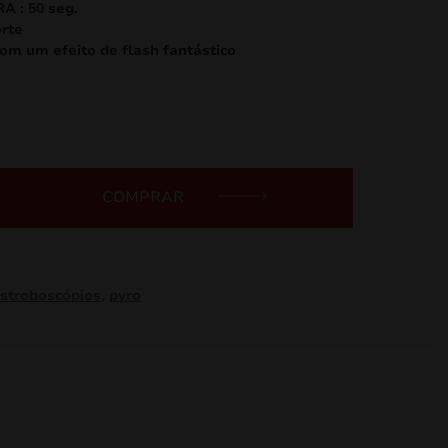
 : 50 seg.
rte
om um efeito de flash fantástico
COMPRAR
stroboscópios
,
pyro