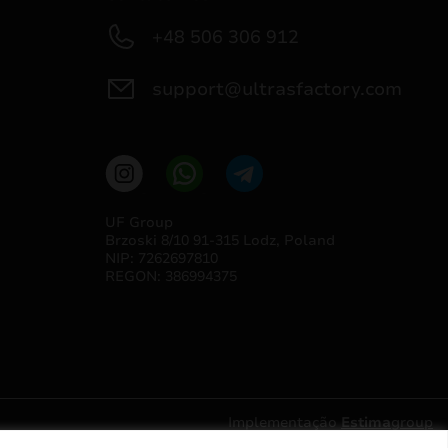
+48 506 306 912
support@ultrasfactory.com
UF Group
Brzoski 8/10 91-315 Lodz, Poland
NIP: 7262697810
REGON: 386994375
Implementação
Estima
group