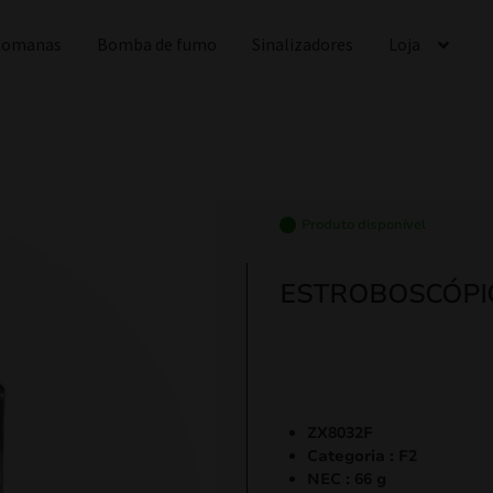
 Romanas
Bomba de fumo
Sinalizadores
Loja
Produto disponível
ESTROBOSCÓPI
ZX8032F
Categoria : F2
NEC : 66 g