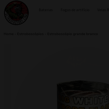
Baterias
Fogos de artifício
Velas
Home
-
Estroboscópios
-
Estroboscópio grande branco