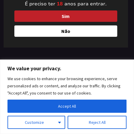
É preciso ter
18
anos para entrar.
something amazing
Sim
— check back soon!
Não
We value your privacy.
We use cookies to enhance your browsing experience, serve
personalized ads or content, and analyze our traffic. By clicking
"Accept All", you consent to our use of cookies.
Accept All
Customize
Reject All