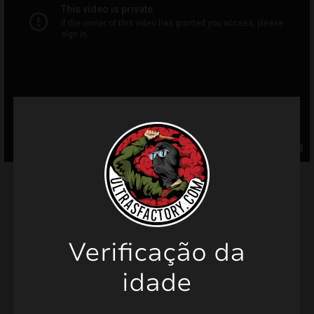
mizar
menu
Verificação da
Produtos relacionados
idade
PROMO!
PROMO!