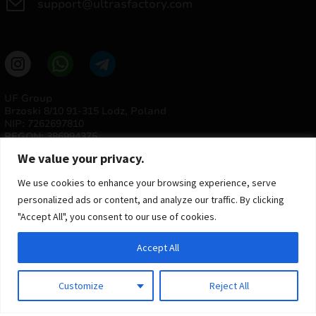
support@ultrasfactory.com
UF Group
Brzoski 8/10 91-315 Lodz, Poland
NIP: 7262697810
REGON: 386994375
We value your privacy.
We use cookies to enhance your browsing experience, serve
personalized ads or content, and analyze our traffic. By clicking
"Accept All", you consent to our use of cookies.
Accept All
© 2025 ULTRAS FACTORY
Todos os direitos reservados
Customize
Reject All
Implementação
Estima
group