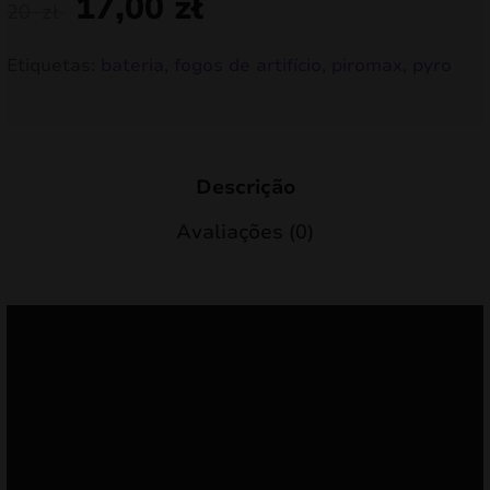
17,00
zł
20
zł
Etiquetas:
bateria
,
fogos de artifício
,
piromax
,
pyro
Descrição
Avaliações (0)