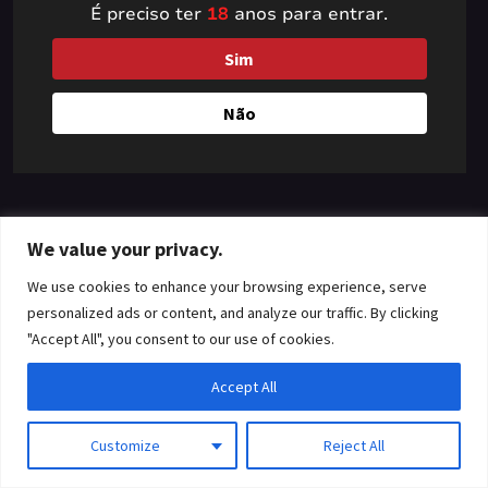
É preciso ter
18
anos para entrar.
something amazing
Sim
— check back soon!
Não
We value your privacy.
We use cookies to enhance your browsing experience, serve
personalized ads or content, and analyze our traffic. By clicking
"Accept All", you consent to our use of cookies.
Accept All
Customize
Reject All