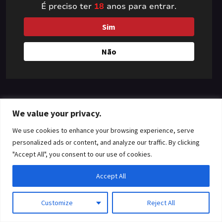
É preciso ter
18
anos para entrar.
something amazing
Sim
— check back soon!
Não
We value your privacy.
We use cookies to enhance your browsing experience, serve
personalized ads or content, and analyze our traffic. By clicking
"Accept All", you consent to our use of cookies.
Accept All
Customize
Reject All