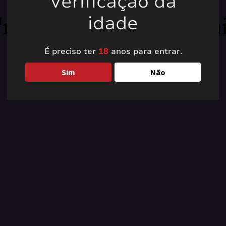
Verificação da
're working on somet
idade
back soon!
É preciso ter
18
anos para entrar.
Sim
Não