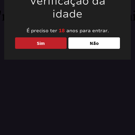
Verificação da
're working on somet
idade
back soon!
É preciso ter
18
anos para entrar.
Sim
Não