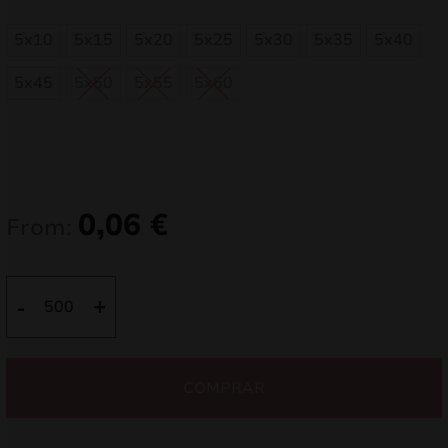
5x10
5x15
5x20
5x25
5x30
5x35
5x40
5x45
5x50
5x55
5x60
0,06
€
From:
Quantidade
-
+
de
Autocolante
quadrado
COMPRAR
5x