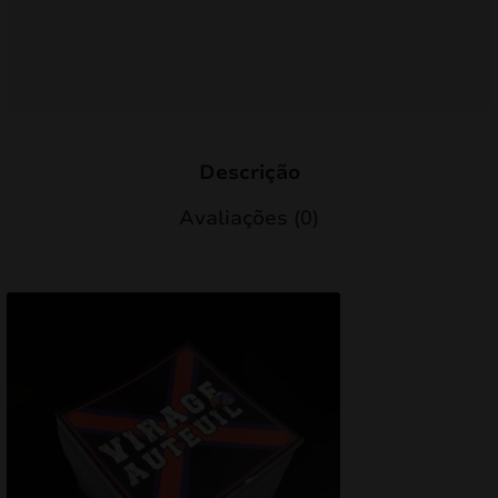
mizar
menu
Descrição
Avaliações (0)