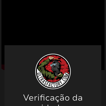
mizar
menu
Verificação da
Produtos relacionados