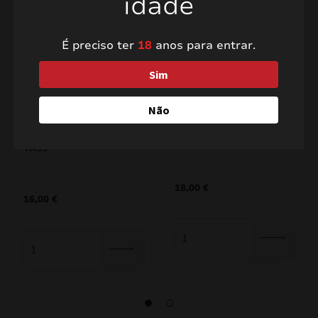
idade
É preciso ter
18
anos para entrar.
Sim
Não
Sortido Premium 53
Scream PXR226
TA53
18,00
€
16,00
€