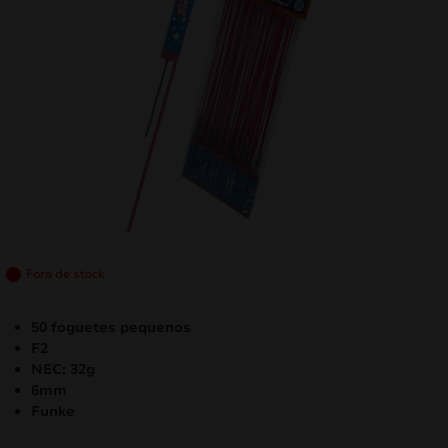
mizar
menu
Fora de stock
50 foguetes pequenos
F2
NEC: 32g
6mm
Funke