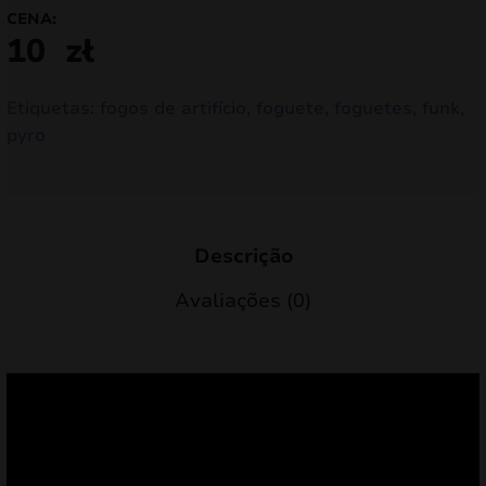
CENA:
10
zł
Etiquetas:
fogos de artifício
,
foguete
,
foguetes
,
funk
,
pyro
Descrição
Avaliações (0)