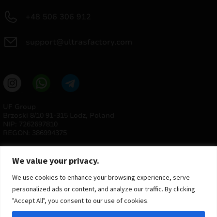
+48 506 306 912
support@ultrasfactory.com
UF Group
Brzoski 8/10 91-315 Lodz, Poland
NIP: 7262697810
REGON: 386994375
We value your privacy.
We use cookies to enhance your browsing experience, serve
personalized ads or content, and analyze our traffic. By clicking
"Accept All", you consent to our use of cookies.