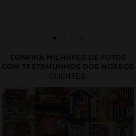
original
atual
original
atual
era:
é:
era:
é:
24,00 €.
20,40 €.
45,00 €.
38,25 €.
CONFIRA MILHARES DE FOTOS
COM TESTEMUNHOS DOS NOSSOS
CLIENTES.