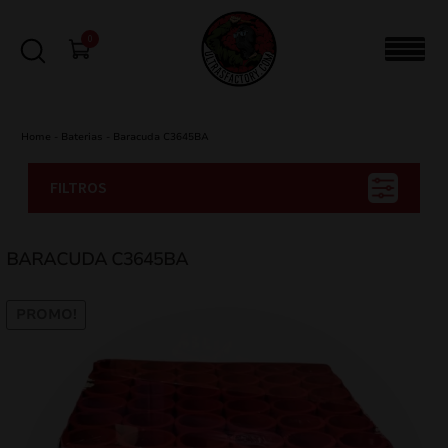
0
Home
-
Baterias
-
Baracuda C3645BA
FILTROS
BARACUDA C3645BA
PROMO!